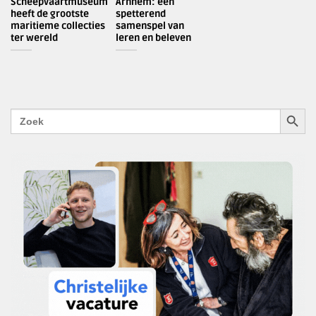
Scheepvaartmuseum
Arnhem: een
heeft de grootste
spetterend
maritieme collecties
samenspel van
ter wereld
leren en beleven
ZOEKK
Zoek
naar: