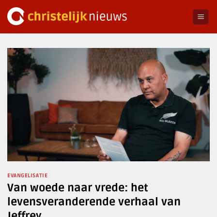
Ga
naar
inhoud
EVANGELISATIE
Van woede naar vrede: het
levensveranderende verhaal van
Jeffrey