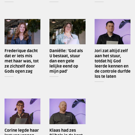
Frederique dacht
Daniëlle: ‘God als
Jori zat altijd zelf
dat er iets mis
U bestaat, stuur
aan het stuur,
met haar was, tot
dan een gele
totdat hij God
ze zichzelf door
lelijke eend op
leerde kennen en
Gods ogen zag
mijn pad’
de controle durfde
los te laten
Corine legde haar
Klaas had zes