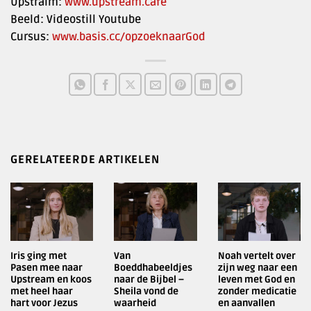
Upstraim:
www.upstream.cafe
Beeld: Videostill Youtube
Cursus:
www.basis.cc/opzoeknaarGod
GERELATEERDE ARTIKELEN
Iris ging met
Van
Noah vertelt over
Pasen mee naar
Boeddhabeeldjes
zijn weg naar een
Upstream en koos
naar de Bijbel –
leven met God en
met heel haar
Sheila vond de
zonder medicatie
hart voor Jezus
waarheid
en aanvallen