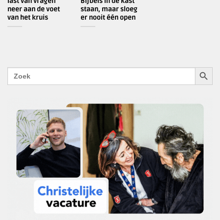
last van vragen
Bijbels in de kast
neer aan de voet
staan, maar sloeg
van het kruis
er nooit één open
ZOEKK
Zoek
naar: