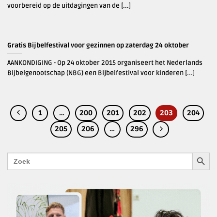
voorbereid op de uitdagingen van de [...]
Gratis Bijbelfestival voor gezinnen op zaterdag 24 oktober
AANKONDIGING - Op 24 oktober 2015 organiseert het Nederlands
Bijbelgenootschap (NBG) een Bijbelfestival voor kinderen [...]
1
…
200
201
202
203
204
205
206
…
296
ZOEKK
Zoek
naar: