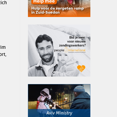
zich
Wim
rt,