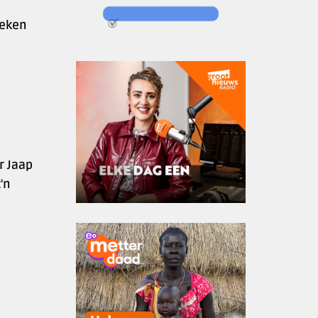
oeken
r Jaap
'n