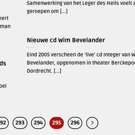
Samenwerking van het Leger des Heils voelt 
geroepen om [...]
eert
erman
Nieuwe cd Wim Bevelander
Eind 2005 verscheen de ‘live’ cd Integer van 
Bevelander, opgenomen in theater Berckepoo
ds
Dordrecht. [...]
bel
92
293
294
295
296