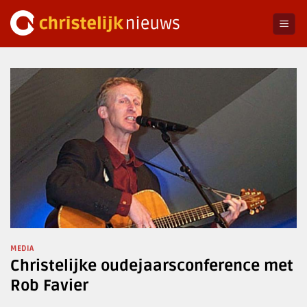
Ga
naar
inhoud
MEDIA
Christelijke oudejaarsconference met
Rob Favier