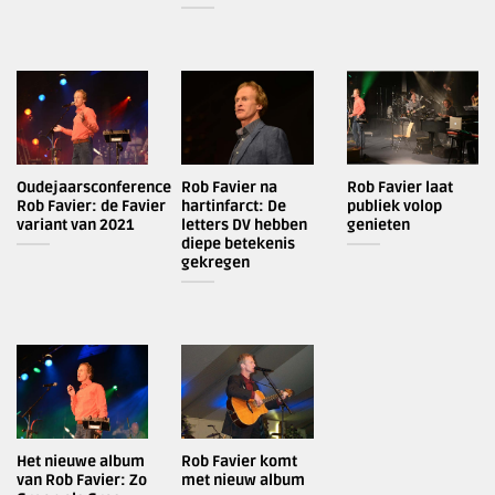
Oudejaarsconference
Rob Favier na
Rob Favier laat
Rob Favier: de Favier
hartinfarct: De
publiek volop
variant van 2021
letters DV hebben
genieten
diepe betekenis
gekregen
Het nieuwe album
Rob Favier komt
van Rob Favier: Zo
met nieuw album