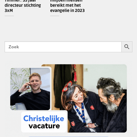
Timmer: 35 jaar
miljoen mensen
directeur stichting
bereikt met het
3xM
evangelie in 2023
ZOEKK
Zoek
naar: