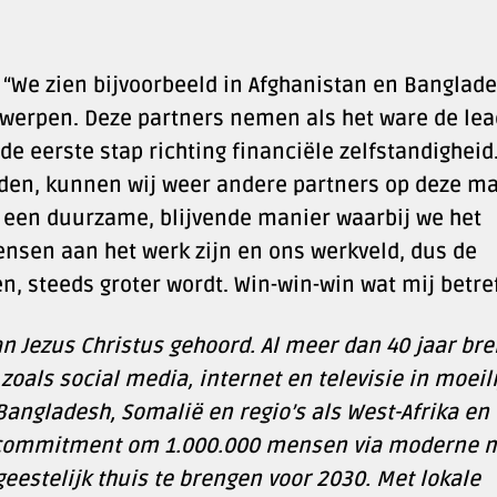
 “We zien bijvoorbeeld in Afghanistan en Banglad
 werpen. Deze partners nemen als het ware de lea
de eerste stap richting financiële zelfstandigheid
uden, kunnen wij weer andere partners op deze m
 een duurzame, blijvende manier waarbij we het
ensen aan het werk zijn en ons werkveld, dus de
n, steeds groter wordt. Win-win-win wat mij betref
 Jezus Christus gehoord. Al meer dan 40 jaar bre
oals social media, internet en televisie in moeili
Bangladesh, Somalië en regio’s als West-Afrika en
en commitment om 1.000.000 mensen via moderne 
eestelijk thuis te brengen voor 2030. Met lokale