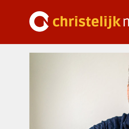
Ga
naar
inhoud