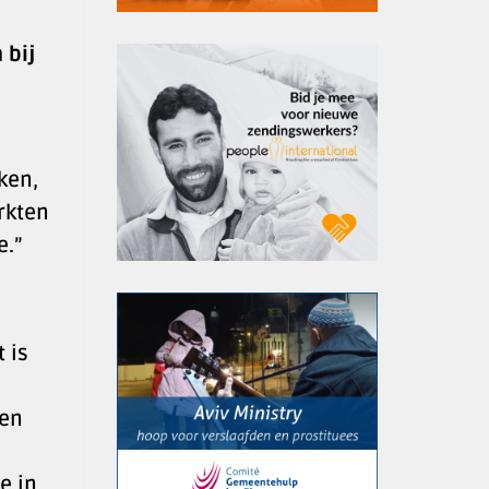
 bij
ken,
rkten
e.”
 is
gen
e in