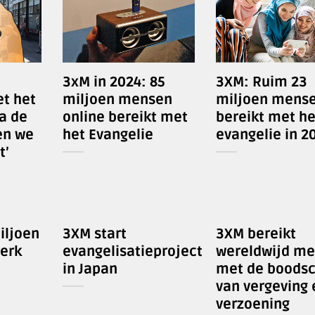
3xM in 2024: 85
3XM: Ruim 23
t het
miljoen mensen
miljoen mens
ia de
online bereikt met
bereikt met he
en we
het Evangelie
evangelie in 2
t’
iljoen
3XM start
3XM bereikt
werk
evangelisatieproject
wereldwijd m
in Japan
met de boods
van vergeving 
verzoening