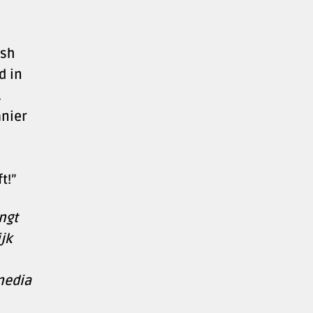
esh
d in
.
anier
t!”
ngt
jk
media