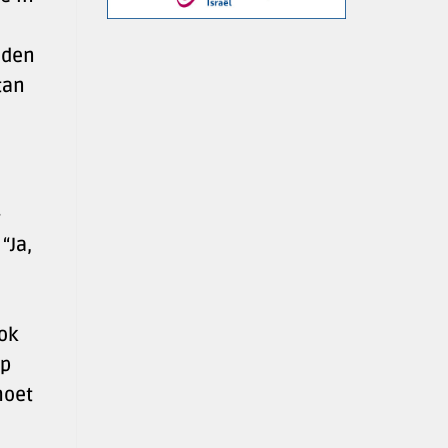
eden
tan
-
“Ja,
ok
op
moet