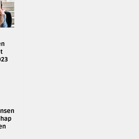
en
t
023
ensen
chap
en