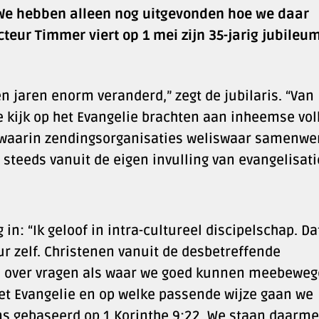
“We hebben alleen nog uitgevonden hoe we daar
eur Timmer viert op 1 mei zijn 35-jarig jubileum
en jaren enorm veranderd,” zegt de jubilaris. “Van
 kijk op het Evangelie brachten aan inheemse vol
e waarin zendingsorganisaties weliswaar samenwe
steeds vanuit de eigen invulling van evangelisati
: “Ik geloof in intra-cultureel discipelschap. Dat
ur zelf. Christenen vanuit de desbetreffende
a over vragen als waar we goed kunnen meebewe
het Evangelie en op welke passende wijze gaan we
s gebaseerd op 1 Korinthe 9:22. We staan daarme