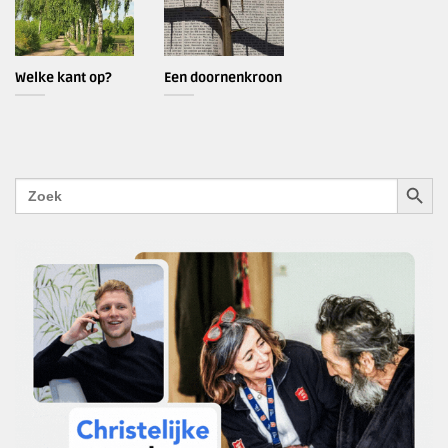
Welke kant op?
Een doornenkroon
ZOEKK
Zoek
naar: