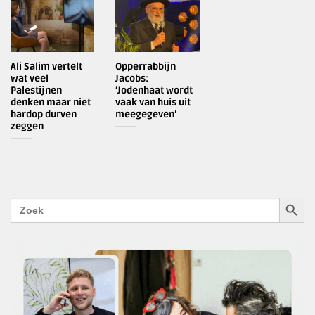
Ali Salim vertelt
Opperrabbijn
wat veel
Jacobs:
Palestijnen
‘Jodenhaat wordt
denken maar niet
vaak van huis uit
hardop durven
meegegeven’
zeggen
ZOEKK
Zoek
naar: