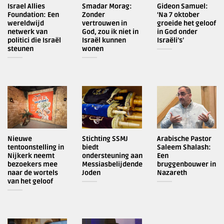
Israel Allies
Smadar Morag:
Gideon Samuel:
Foundation: Een
Zonder
‘Na 7 oktober
wereldwijd
vertrouwen in
groeide het geloof
netwerk van
God, zou ik niet in
in God onder
politici die Israël
Israël kunnen
Israëli’s’
steunen
wonen
Nieuwe
Stichting SSMJ
Arabische Pastor
tentoonstelling in
biedt
Saleem Shalash:
Nijkerk neemt
ondersteuning aan
Een
bezoekers mee
Messiasbelijdende
bruggenbouwer in
naar de wortels
Joden
Nazareth
van het geloof