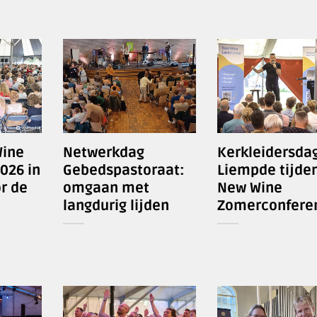
ine
Netwerkdag
Kerkleidersdag
026 in
Gebedspastoraat:
Liempde tijde
r de
omgaan met
New Wine
langdurig lijden
Zomerconferen