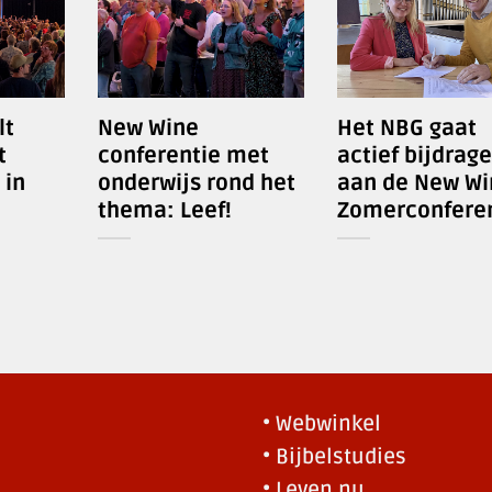
lt
New Wine
Het NBG gaat
t
conferentie met
actief bijdrag
 in
onderwijs rond het
aan de New Wi
thema: Leef!
Zomerconferen
• Webwinkel
• Bijbelstudies
• Leven.nu