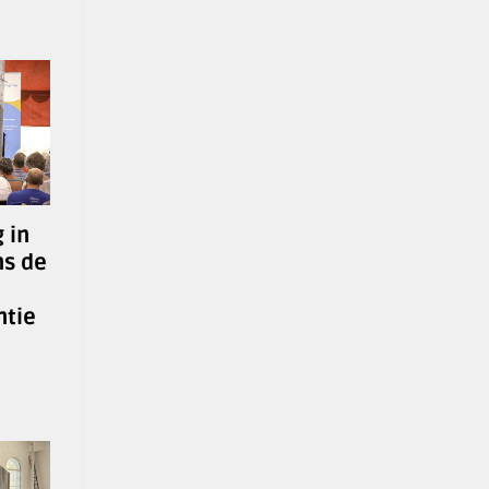
 in
ns de
tie