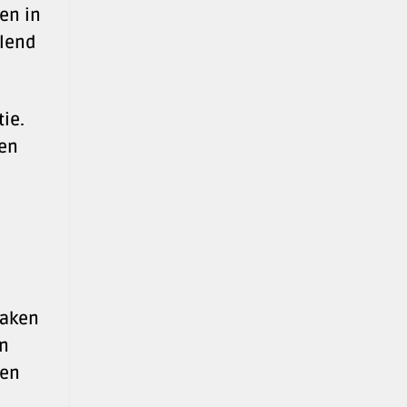
ken in
elend
ie.
ten
taken
en
 en