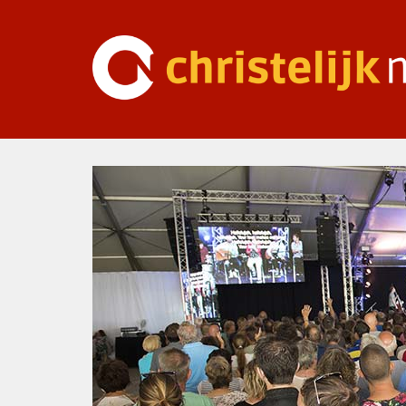
Ga
naar
inhoud