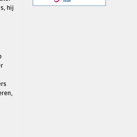
s, hij
p
er
ers
eren,