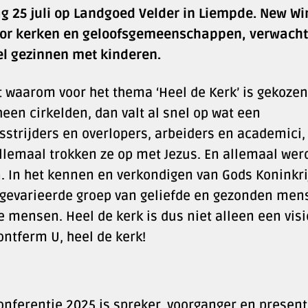
ag 25 juli op Landgoed Velder in Liempde. New Wi
or kerken en geloofsgemeenschappen, verwacht
l gezinnen met kinderen.
t waarom voor het thema ‘Heel de Kerk’ is gekozen:
een cirkelden, dan valt al snel op wat een
sstrijders en overlopers, arbeiders en academici,
Allemaal trokken ze op met Jezus. En allemaal we
 In het kennen en verkondigen van Gods Koninkri
n gevarieerde groep van geliefde en gezonden men
mensen. Heel de kerk is dus niet alleen een visi
ntferm U, heel de kerk!
ferentie 2025 is spreker, voorganger en present