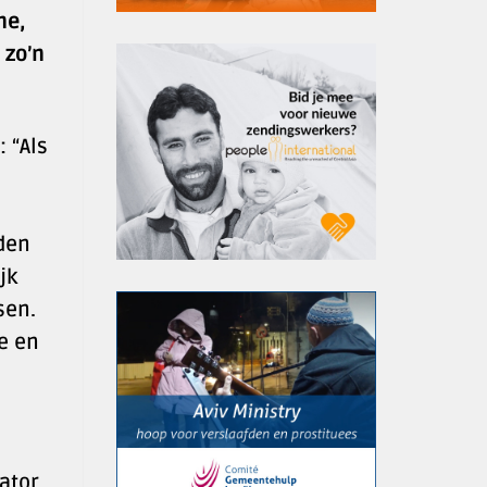
ne,
 zo’n
 “Als
rden
jk
sen.
e en
ator