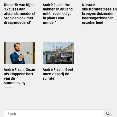
Diederik van Dijk:
André Flach: ‘We
Nieuwe
‘Excuses aan
hebben in dit land
stikstofmaatregelen
afstandsmoeders?
méér rust nodig,
brengen duizenden
Stop dan ook met
in plaats van
boerengezinnen in
draagmoeders!’
minder’
onzekerheid
André Flach: Gezin
André Flach: ‘Geef
als kloppend hart
onze visserij de
van de
ruimte’
samenleving
ZOEKK
Zoek
naar: