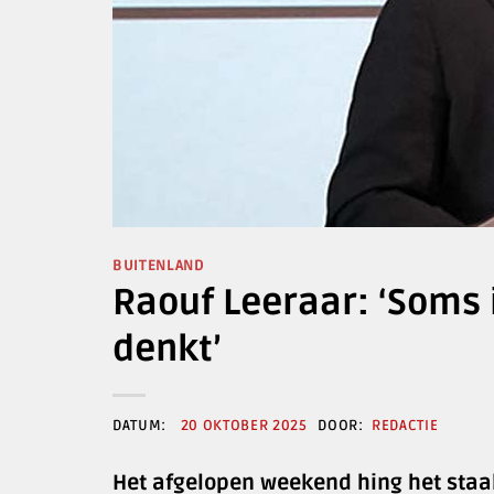
BUITENLAND
Raouf Leeraar: ‘Soms i
denkt’
20 OKTOBER 2025
REDACTIE
Het afgelopen weekend hing het staak