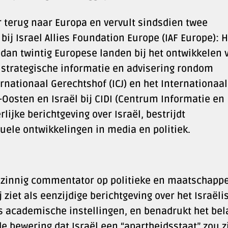
r terug naar Europa en vervult sindsdien twee
bij Israel Allies Foundation Europe (IAF Europe): H
dan twintig Europese landen bij het ontwikkelen 
 strategische informatie en advisering rondom
ernationaal Gerechtshof (ICJ) en het Internationaal
-Oosten en Israël bij CIDI (Centrum Informatie en
rlijke berichtgeving over Israël, bestrijdt
tuele ontwikkelingen in media en politiek.
pzinnig commentator op politieke en maatschappe
j ziet als eenzijdige berichtgeving over het Israëli
als academische instellingen, en benadrukt het be
e bewering dat Israël een “apartheidsstaat” zou zi