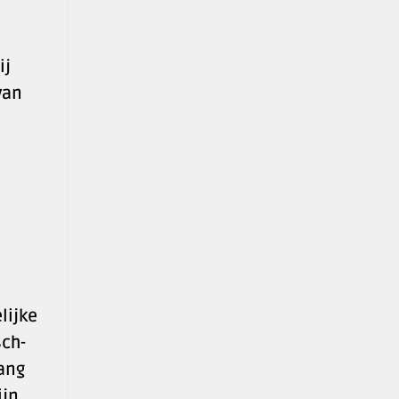
ij
van
lijke
sch-
lang
jn,