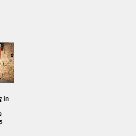
g in
e
s