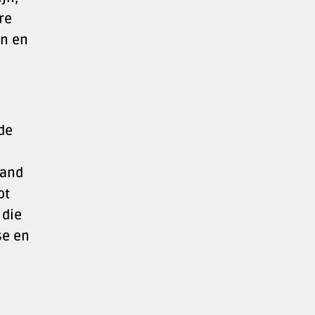
re
en en
 de
land
ot
 die
se en