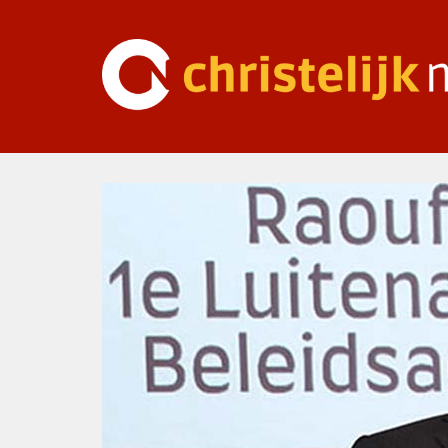
Ga
naar
inhoud