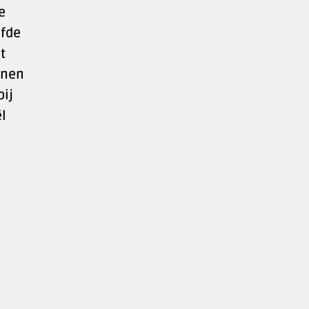
e
efde
t
enen
bij
l