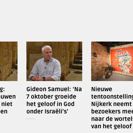
g:
Gideon Samuel: ‘Na
Nieuwe
ouwen
7 oktober groeide
tentoonstellin
 niet
het geloof in God
Nijkerk neemt
nen
onder Israëli’s’
bezoekers me
naar de wortel
van het geloof