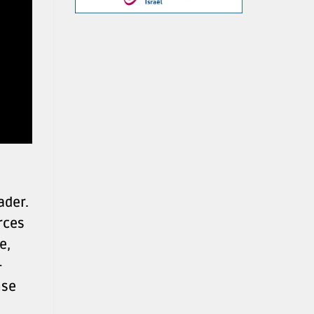
ader.
rces
e,
-
nse