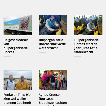
De geschiedenis
Hulporganisatie
Hulporganisatie
van
Dorcas start Actie
Dorcas start de
hulporganisatie
Waterkracht
jaarlijkse Actie
Dorcas
Waterkracht
Fenko en Tiny: We
Agnes Kroese
zien wel welke
(Dorcas):
plannen God heeft
Slapeloze nachten