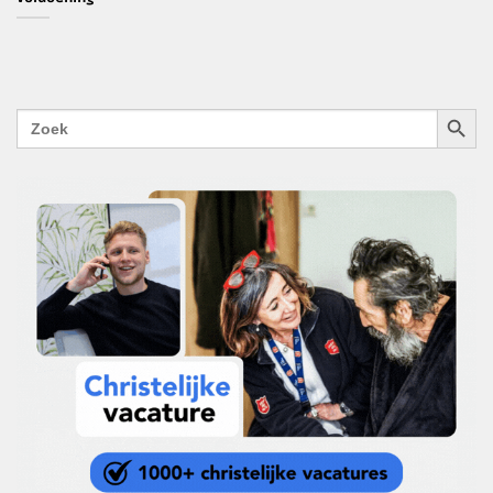
ZOEKK
Zoek
naar: