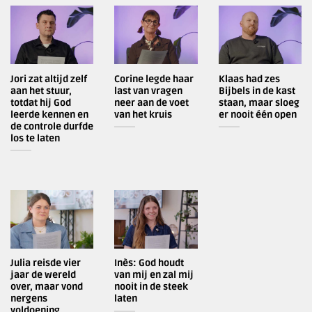
Jori zat altijd zelf
Corine legde haar
Klaas had zes
aan het stuur,
last van vragen
Bijbels in de kast
totdat hij God
neer aan de voet
staan, maar sloeg
leerde kennen en
van het kruis
er nooit één open
de controle durfde
los te laten
Julia reisde vier
Inès: God houdt
jaar de wereld
van mij en zal mij
over, maar vond
nooit in de steek
nergens
laten
voldoening