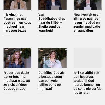
Iris ging met
Van
Noah vertelt over
Pasen mee naar
Boeddhabeeldjes
zijn weg naar een
Upstream en koos
naar de Bijbel –
leven met God en
met heel haar
Sheila vond de
zonder medicatie
hart voor Jezus
waarheid
en aanvallen
Frederique dacht
Daniëlle: ‘God als
Jori zat altijd zelf
dat er iets mis
U bestaat, stuur
aan het stuur,
met haar was, tot
dan een gele
totdat hij God
ze zichzelf door
lelijke eend op
leerde kennen en
Gods ogen zag
mijn pad’
de controle durfde
los te laten