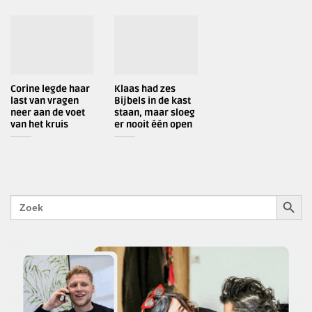
Corine legde haar
Klaas had zes
last van vragen
Bijbels in de kast
neer aan de voet
staan, maar sloeg
van het kruis
er nooit één open
ZOEKK
Zoek
naar: