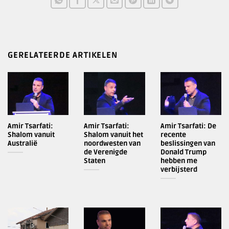
GERELATEERDE ARTIKELEN
Amir Tsarfati:
Amir Tsarfati:
Amir Tsarfati: De
Shalom vanuit
Shalom vanuit het
recente
Australië
noordwesten van
beslissingen van
de Verenigde
Donald Trump
Staten
hebben me
verbijsterd