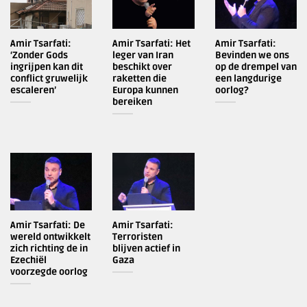
Amir Tsarfati:
Amir Tsarfati: Het
Amir Tsarfati:
‘Zonder Gods
leger van Iran
Bevinden we ons
ingrijpen kan dit
beschikt over
op de drempel van
conflict gruwelijk
raketten die
een langdurige
escaleren’
Europa kunnen
oorlog?
bereiken
Amir Tsarfati: De
Amir Tsarfati:
wereld ontwikkelt
Terroristen
zich richting de in
blijven actief in
Ezechiël
Gaza
voorzegde oorlog