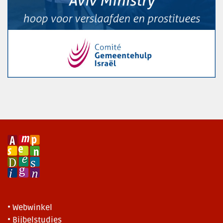
• Webwinkel
• Bijbelstudies