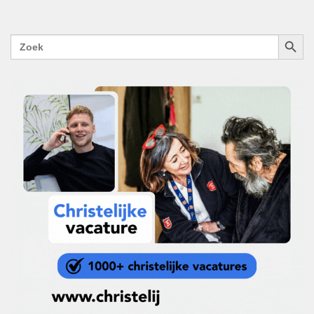
ZOEKK
Zoek
naar: