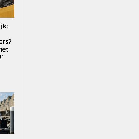
jk:
ers?
met
’