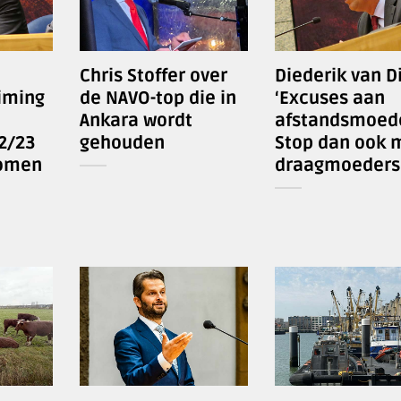
Chris Stoffer over
Diederik van Di
iming
de NAVO-top die in
‘Excuses aan
Ankara wordt
afstandsmoed
2/23
gehouden
Stop dan ook 
omen
draagmoeders!