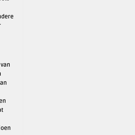
andere
r
 van
n
aan
ten
at
joen