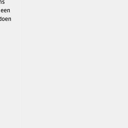
ns
 een
 doen