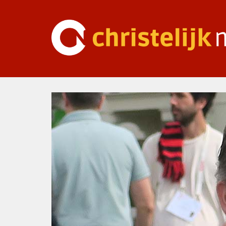
Ga
naar
inhoud