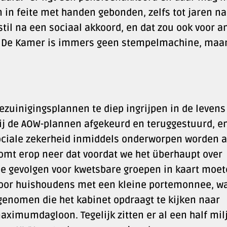
n in feite met handen gebonden, zelfs tot jaren na
 stil na een sociaal akkoord, en dat zou ook voor 
n. De Kamer is immers geen stempelmachine, maa
ezuinigingsplannen te diep ingrijpen in de levens
 de AOW-plannen afgekeurd en teruggestuurd, e
sociale zekerheid inmiddels onderworpen worden 
 komt erop neer dat voordat we het überhaupt over
e gevolgen voor kwetsbare groepen in kaart moe
voor huishoudens met een kleine portemonnee, w
genomen die het kabinet opdraagt te kijken naar
maximumdagloon. Tegelijk zitten er al een half mil