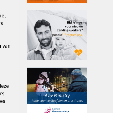
iet
rs
n van
 deze
rs
ies