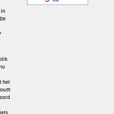
 in
 De
?
blik
 nu
t het
houdt
koord
iets