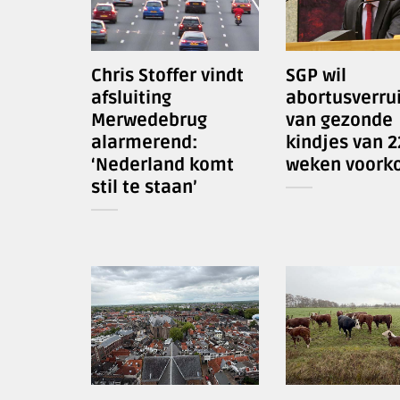
Chris Stoffer vindt
SGP wil
afsluiting
abortusverru
Merwedebrug
van gezonde
alarmerend:
kindjes van 2
‘Nederland komt
weken voork
stil te staan’