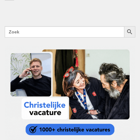
ZOEKK
Zoek
naar: