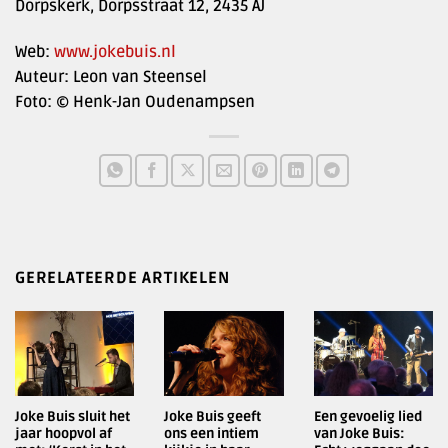
Dorpskerk, Dorpsstraat 12, 2435 AJ
Web:
www.jokebuis.nl
Auteur: Leon van Steensel
Foto: © Henk-Jan Oudenampsen
GERELATEERDE ARTIKELEN
Joke Buis sluit het
Joke Buis geeft
Een gevoelig lied
jaar hoopvol af
ons een intiem
van Joke Buis: