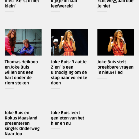
met: ‘Kerst in het
kijkje in haar
Echt weggaan doe
klein’
leefwereld
je niet
Thomas Heikoop
Joke Buis: ‘Laat Je
Joke Buis stelt
en Joke Buis
Zien’ is een
breekbare vragen
willen ons een
uitnodiging om de
in nieuw lied
hart onder de
stap naar voren te
riem steken
doen
Joke Buis en
Joke Buis leert
Rokus Maasland
genieten van het
presenteren
hier en nu
single: Onderweg
Naar Jou