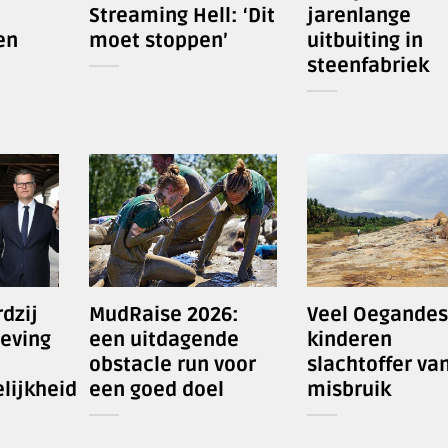
Streaming Hell: ‘Dit
jarenlange
en
moet stoppen’
uitbuiting in
steenfabriek
dzij
MudRaise 2026:
Veel Oegande
eving
een uitdagende
kinderen
obstacle run voor
slachtoffer va
lijkheid
een goed doel
misbruik