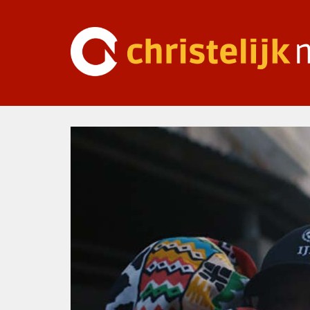
Ga
naar
inhoud