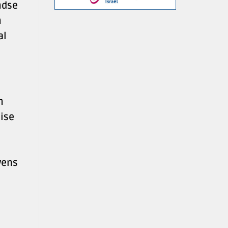
ndse
n
al
n
aise
vens