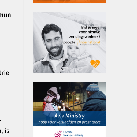
 hun
drie
r
r
, is