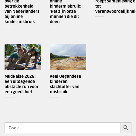
over de
online
roept samenleving o
betrokkenheid
kindermisbruik:
tot
van Nederlanders
‘Het zijn onze
verantwoordelijkhei
bij online
mannen die dit
kindermisbruik
doen’
MudRaise 2026:
Veel Oegandese
een uitdagende
kinderen
obstacle run voor
slachtoffer van
een goed doel
misbruik
ZOEKK
Zoek
naar: