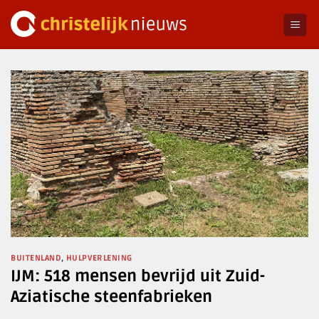
Ga
naar
inhoud
BUITENLAND
,
HULPVERLENING
IJM: 518 mensen bevrijd uit Zuid-
Aziatische steenfabrieken