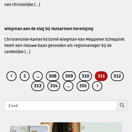
van christelijke [...]
Wiegman aan de slag bij Huisartsen Vereniging
ChristenUnie-Kamerlid Esmé Wiegman-Van Meppelen Scheppink
heeft een nieuwe baan gevonden als regiomanager bij de
Landelijke [...]
1
…
308
309
310
311
312
313
314
…
355
ZOEKK
Zoek
naar: