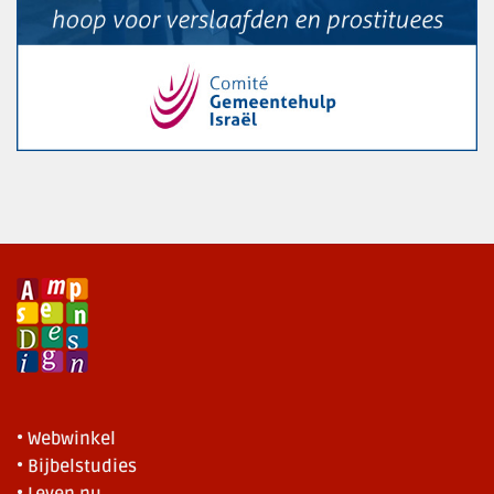
• Webwinkel
• Bijbelstudies
• Leven.nu