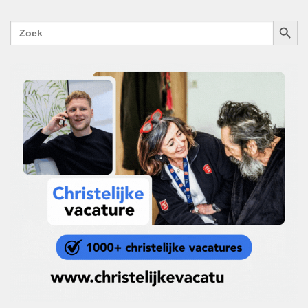
ZOEKK
Zoek
naar: