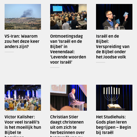
VS-Iran: Waarom
Ontmoetingsdag
Israël en de
zou het deze keer
van ‘Israël en de
Bijbel:
anders zijn?
Bijbel’ in
Verspreiding van
Veenendaal:
de Bijbel onder
‘Levende woorden
het Joodse volk
voor Israël’
Victor Kalisher:
Christian Stier
Het Studiehuis:
Voor veel Israëli’s
daagt christenen
Gods plan leren
is het moeilijk hun
uit om zich te
begrijpen – Begin
Bijbel te
herbezinnen over
bij Israël