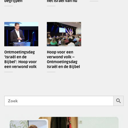
begrijpen
het Israël van nu
Ontmoetingsdag
Hoop voor een
‘Israël en de
verwond volk –
Bijbel’: Hoop voor
Ontmoetingsdag
een verwond volk
Israël en de Bijbel
ZOEKK
Zoek
naar: