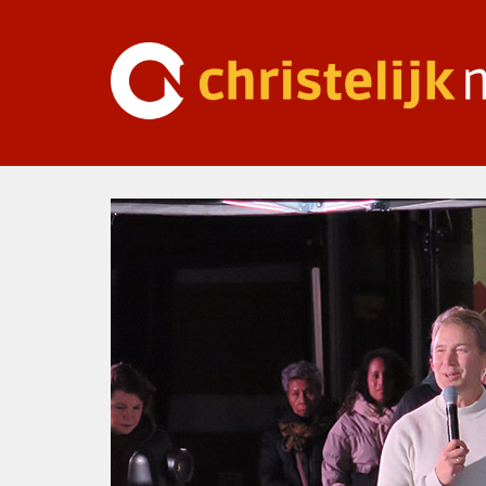
Ga
naar
inhoud