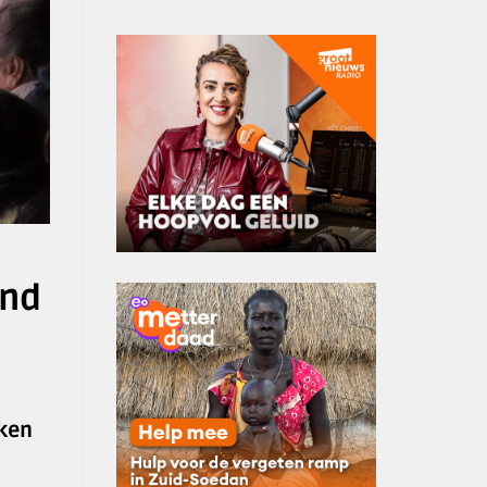
and
rken