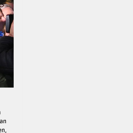
n
van
en,