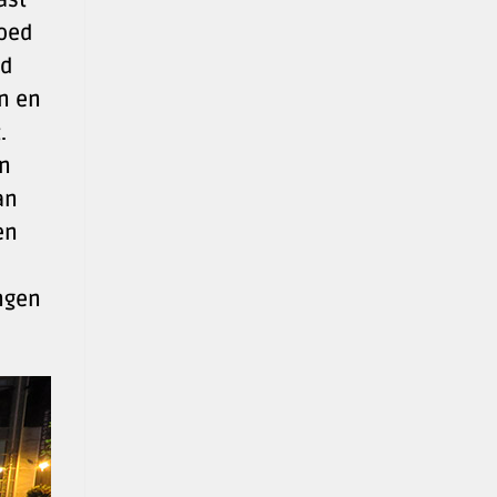
loed
id
en en
.
in
an
en
ngen