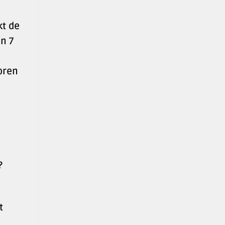
kt de
n 7
oren
e
?
t