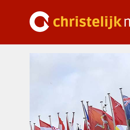
Ga
naar
inhoud