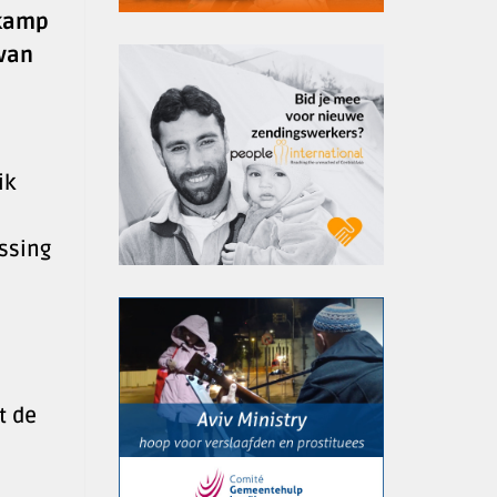
dkamp
 van
ik
ssing
t de