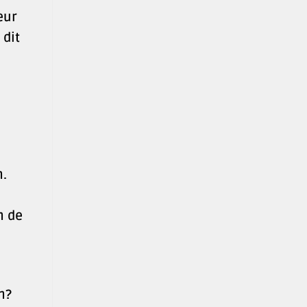
eur
 dit
n.
n de
n?