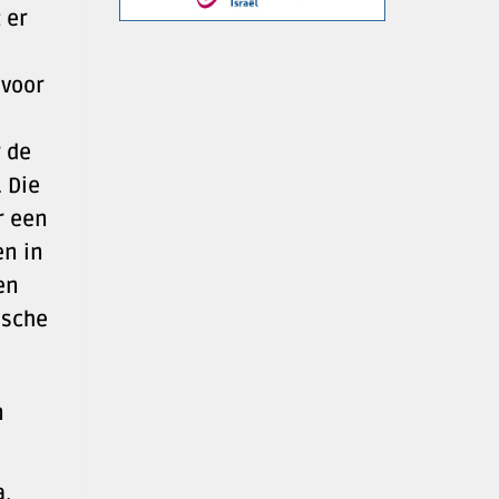
 er
 voor
 de
. Die
r een
en in
en
ische
n
a,