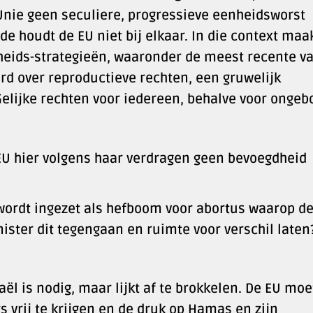
nie geen seculiere, progressieve eenheidsworst
de houdt de EU niet bij elkaar. In die context maa
kheids-strategieën, waaronder de meest recente va
d over reproductieve rechten, een gruwelijk
elijke rechten voor iedereen, behalve voor ongeb
EU hier volgens haar verdragen geen bevoegdheid
wordt ingezet als hefboom voor abortus waarop d
nister dit tegengaan en ruimte voor verschil laten
aël is nodig, maar lijkt af te brokkelen. De EU moe
 vrij te krijgen en de druk op Hamas en zijn