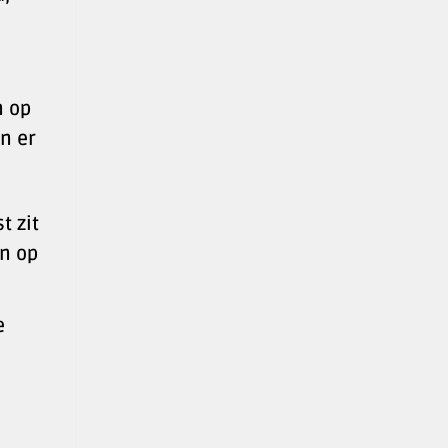
n op
n er
t zit
en op
e