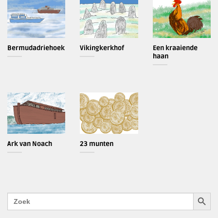
Bermudadriehoek
Vikingkerkhof
Een kraaiende
haan
Ark van Noach
23 munten
ZOEKK
Zoek
naar: