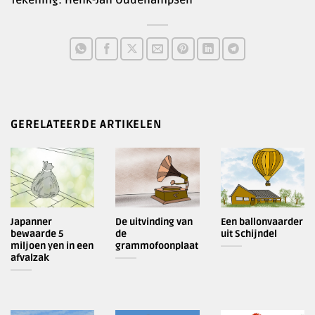
Tekening: Henk-Jan Oudenampsen
GERELATEERDE ARTIKELEN
Japanner
De uitvinding van
Een ballonvaarder
bewaarde 5
de
uit Schijndel
miljoen yen in een
grammofoonplaat
afvalzak